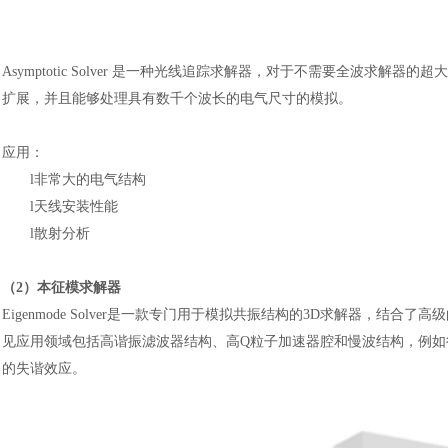
Asymptotic Solver 是一种光线追踪求解器，对于不需要全波求解
扩展，并且能够处理具有数千个波长的电气尺寸的模拟。
应用：
l
非常大的电气结构
l
天线安装性能
l
散射分析
（
2）本征模求解器
Eigenmode Solver是一款专门用于模拟共振结构的3D求解器，结合了高级的K
见应用领域包括高谐振滤波器结构、高Q粒子加速器腔和慢波结构，例如行波管。
的失谐效应。