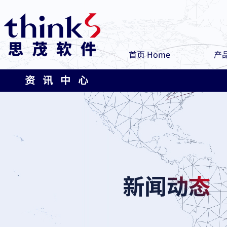
首页 Home
产品
资 讯 中 心