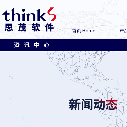
首页 Home
产品
资 讯 中 心