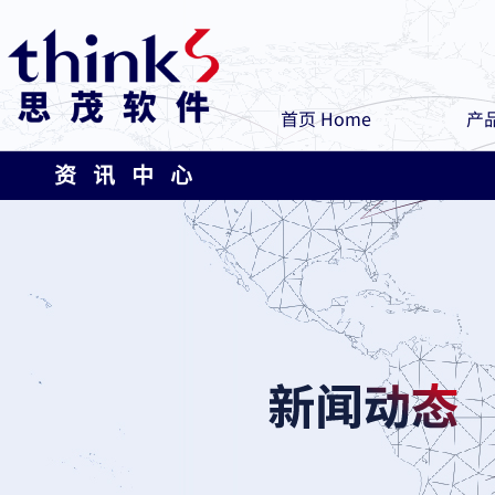
首页 Home
产品
资 讯 中 心