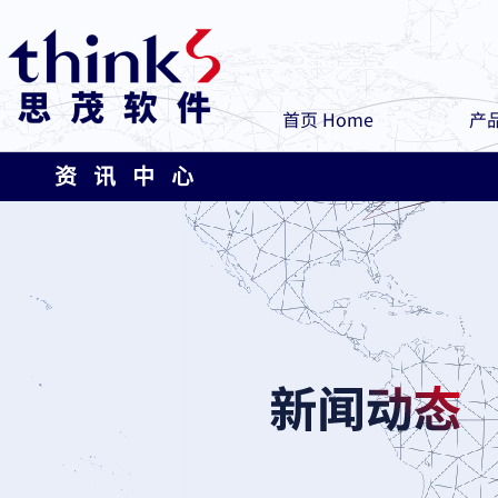
首页 Home
产品
资 讯 中 心