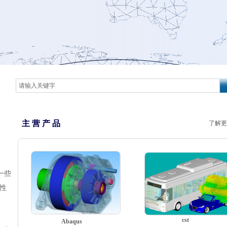
主 营 产 品
了解更
一些
塑性
cst
Abaqus