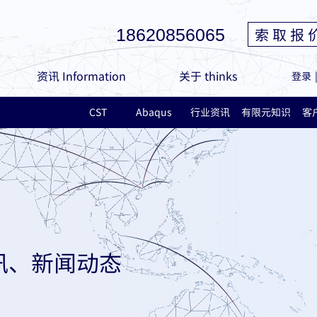
索 取 报 
18620856065
资讯 Information
关于 thinks
登录
CST
Abaqus
行业资讯
有限元知识
客
讯、新闻动态