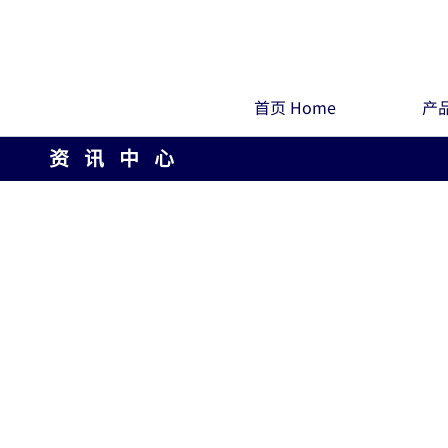
首页 Home
产品
资 讯 中 心