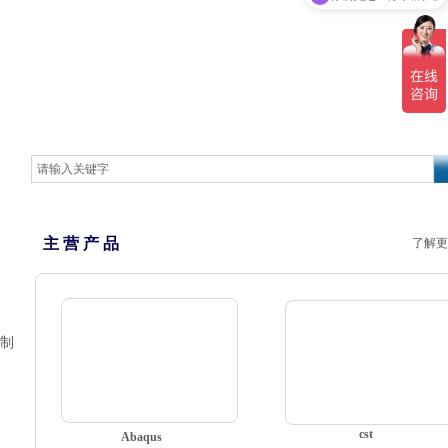
主 营 产 品
了解更
制
cst
Abaqus