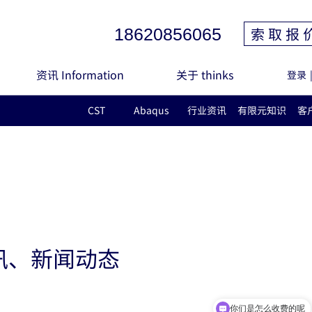
索 取 报 
18620856065
资讯 Information
关于 thinks
登录
CST
Abaqus
行业资讯
有限元知识
客
讯、新闻动态
你们是怎么收费的呢