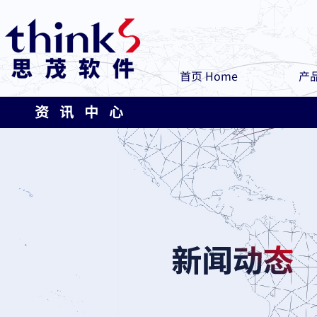
首页 Home
产品
资 讯 中 心