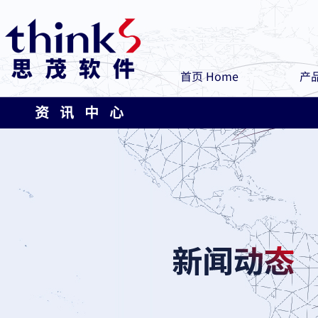
首页 Home
产品
资 讯 中 心