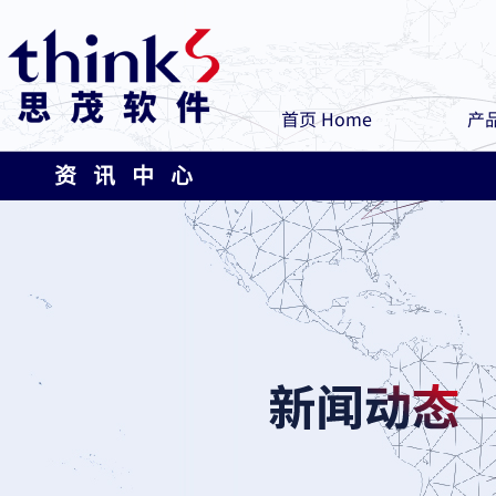
首页 Home
产品
资 讯 中 心