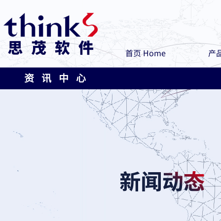
首页 Home
产品
资 讯 中 心