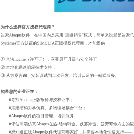
为什么选择官方授权代理商？
达索
Abaqus软件，
在中
国内是
采用
“渠道销售”模式，
简单来说就是
达索
总
Systèmes
官方认证的
SIMULIA
正版授权代理商，才能提供：
① 合法license
（许可证）
，享受原厂升级与安全补丁；
② 本地化
迅速
响应技术支持；
③ 从方案咨询、安装调试到二次开发、培训认证的一站式服务。
汽车交通
如果您的企业正在：
ü
寻找
Abaqus
正版报价与授权证书；
ü
搭建
结构力学仿真
、
多物理场耦合
平台；
ü
Abaqus软件的项目管理、培训服务
ü
评估高端仿真
Abaqus在热-结构耦合、跌落冲击、疲劳寿命方面的
ü
想知道
正版
Abaqus软件
代理商哪家好，并需要本地化快速支持
——