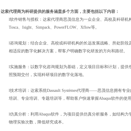
达索代理商为科研提供的服务涵盖多个方面，主要包括以下内容：
l
软件销售与授权：达索代理商
思茂信息
为
一众企业、高校及
科研机
Tosca、Isight、Simpack、PowerFLOW、Xflow等
。
l
咨询规划：结合
企业、高校或
科研机构的长远发展战略、所处阶段
相适应的数字化解决方案，帮
客户
明确数字化研发的方向和路径。
l
实施服务：以数字化咨询规划为基础，定义项目目标和计划，提供
照预期交付，实现科研项目的数字化落地。
l
技术培训：达索
系统
Dassault Systèmes
代理商
——思茂信息
拥有专业
培训、专业培训、专题培训等，帮助
客户
快速掌握
Abaqus
软件的使
l
仿真分析：利用
Abaqus
软件，为项目提供仿真分析服务，如结构力
物理实验次数，降低研究成本。