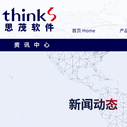
首页 Home
产品
资 讯 中 心