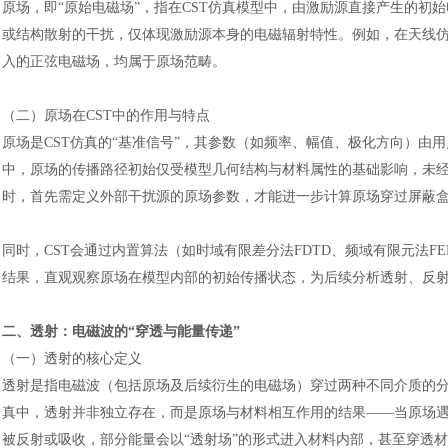
原场，即
“原始电磁场”，指在CST仿真模型中，由激励源直接产生的初
或结构散射的干扰，仅体现激励源本身的电磁辐射特性。例如，在天线
入的正弦电磁场，均属于原场范畴。
（二）原场在
CST中的作用与特点
原场是
CST仿真的“基准信号”，其参数（如频率、幅值、极化方向）
中，原场的传播路径初始仅受模型几何结构与材料属性的基础影响，未
时，首先需定义外部干扰源的原场参数，才能进一步计算原场穿过屏蔽
同时，
CST会通过内置算法（如时域有限差分法FDTD、频域有限元法F
结果，直观观察原场在模型内部的初始传播状态，为后续分析透射、反
二、透射：电磁波的
“穿透与能量传递”
（一）透射的核心定义
透射是指电磁波（包括原场及后续衍生的电磁场）穿过两种不同介质的
真中，透射并非独立存在，而是原场与材料相互作用的结果——当原场
被反射或吸收，部分能量会以“透射场”的形式进入材料内部，甚至穿透