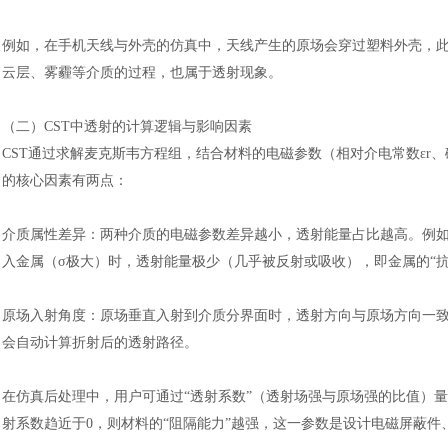
例如，在手机天线与外壳的仿真中，天线产生的原场会穿过塑料外壳，
云层、雾霾等介质的过程，也属于透射现象。
（二）
CST中透射的计算逻辑与影响因素
CST通过求解麦克斯韦方程组，结合材料的电磁参数（相对介电常数εr
的核心因素有两点：
介质属性差异：两种介质的电磁参数差异越小，透射能量占比越高。例
入金属（σ极大）时，透射能量极少（几乎被反射或吸收），即金属的“抗
原场入射角度：原场垂直入射到介质分界面时，透射方向与原场方向一
会自动计算折射后的透射路径。
在仿真后处理中，用户可通过
“透射系数”（透射场强与原场强的比值）
射系数趋近于0，则材料的“阻隔能力”越强，这一参数是设计电磁屏蔽件