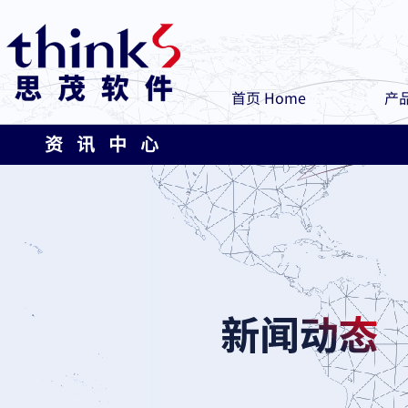
首页 Home
产品
资 讯 中 心