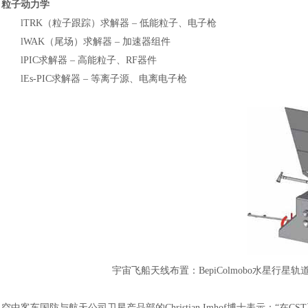
粒子动力学
l
TRK（粒子跟踪）求解器 ‒ 低能粒子、电子枪
l
WAK（尾场）求解器 ‒ 加速器组件
l
PIC求解器 ‒ 高能粒子、RF器件
l
Es-PIC求解器 ‒ 等离子源、电离电子枪
汽车交通
宇宙飞船天线布置：
BepiColmobo水星
空中客车国防与航天公司卫星产品部
的
Christian Imhof博士
表示：
“在C