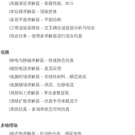
l
高频渐近求解器
‒ 装载性能、RCS
l
本征模求解器
‒ 谐振腔体
l
多层平面求解器
‒ 平面结构
l
三维滤波器模块
‒ 交叉耦合滤波器分析与综合
l
混合任务
‒ 使用多求解器进行混合仿真
低频
l
静电与静磁求解器
‒ 快速静态仿真
l
稳恒电流求解器
‒ 直流应用
l
低频时域求解器
‒ 非线性材料，瞬态效应
l
低频频域求解器
‒ 涡流、位移电流
l
局部
RLC求解器 ‒ 寄生参数提取
l
漂移扩散求解器
‒ 仿真半导体载流子
l
系统仿真
‒ 多域和状态空间仿真
多物理场
l
稳态热求解器
‒ PCB热分布、感应加热