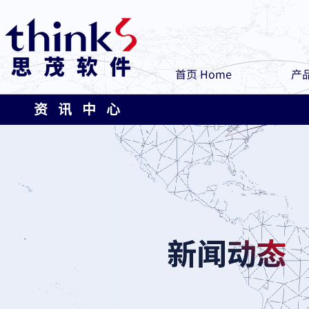
首页 Home
产品
资 讯 中 心