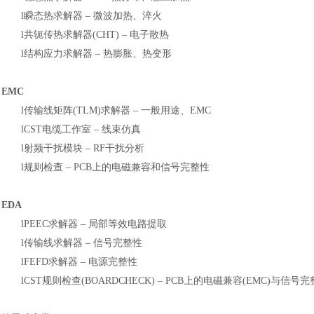
l
瞬态热求解器
‒ 微波加热、淬火
l
共轭传热求解器
(CHT) ‒ 电子散热
l
结构应力求解器
‒ 热膨胀、热变形
EMC
l
传输线矩阵
(TLM)求解器 ‒ 一般用途、EMC
l
CST电缆工作室 ‒ 线束仿真
l
射频干扰模块
‒ RF干扰分析
l
规则检查
‒ PCB上的电磁兼容和信号完整性
EDA
l
PEEC求解器 ‒ 局部等效电路提取
l
传输线求解器
‒ 信号完整性
l
FEFD求解器 ‒ 电源完整性
l
CST规则检查(BOARDCHECK) ‒ PCB上的电磁兼容(EMC)与信号完整