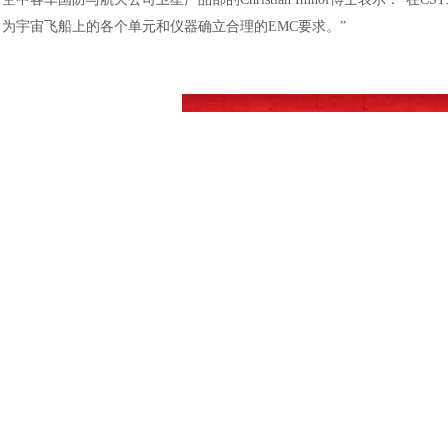
土木建筑
为宇宙飞船上的各个单元和仪器确立合理的EMC要求。”
天线性能：使用
MLFMM积分方程求解器仿真的一个低增益天线的辐射
优异仿真性能是速度与精度的结合，能让用户迅速获得有用的结果。一
成了糟糕的选择。为此，
CST工作室套装提供多种不同类型的求解器。