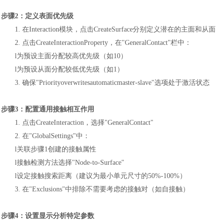
步骤
2：定义表面优先级
1.
在
Interaction模块，点击CreateSurface分别定义潜在的主面和从面
2.
点击
CreateInteractionProperty，在"GeneralContact"栏中：
l
为预设主面分配较高优先级（如
10）
l
为预设从面分配较低优先级（如
1）
3.
确保
"Priorityoverwritesautomaticmaster-slave"选项处于激活状态
步骤
3：配置通用接触相互作用
1.
点击
CreateInteraction，选择"GeneralContact"
汽车交通
2.
在
"GlobalSettings"中：
l
关联步骤
1创建的接触属性
l
接触检测方法选择
"Node-to-Surface"
l
设定接触搜索距离（建议为最小单元尺寸的
50%-100%）
3.
在
"Exclusions"中排除不需要考虑的接触对（如自接触）
步骤
4：设置显示分析特定参数