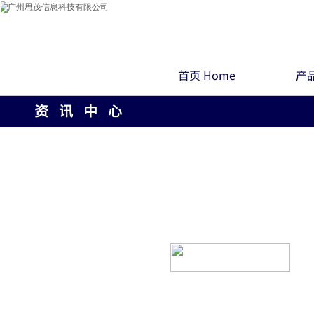
首页 Home
产品
资 讯 中 心