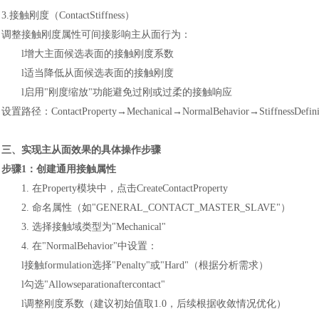
3.接触刚度（ContactStiffness）
调整接触刚度属性可间接影响主从面行为：
l
增大主面候选表面的接触刚度系数
l
适当降低从面候选表面的接触刚度
l
启用
"刚度缩放"功能避免过刚或过柔的接触响应
设置路径：
ContactProperty→Mechanical→NormalBehavior→StiffnessDefini
三、实现主从面效果的具体操作步骤
步骤
1：创建通用接触属性
1.
在
Property模块中，点击CreateContactProperty
2.
命名属性（如
"GENERAL_CONTACT_MASTER_SLAVE"）
3.
选择接触域类型为
"Mechanical"
4.
在
"NormalBehavior"中设置：
l
接触
formulation选择"Penalty"或"Hard"（根据分析需求）
l
勾选
"Allowseparationaftercontact"
l
调整刚度系数（建议初始值取
1.0，后续根据收敛情况优化）