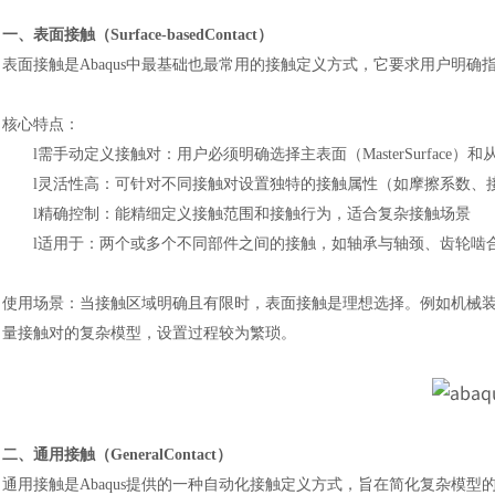
一、表面接触（
Surface-basedContact）
表面接触是
Abaqus中最基础也最常用的接触定义方式，它要求用户明
核心特点：
l
需手动定义接触对：用户必须明确选择主表面（
MasterSurface）和
l
灵活性高：可针对不同接触对设置独特的接触属性（如摩擦系数、
l
精确控制：能精细定义接触范围和接触行为，适合复杂接触场景
l
适用于：两个或多个不同部件之间的接触，如轴承与轴颈、齿轮啮
使用场景：当接触区域明确且有限时，表面接触是理想选择。例如机械
量接触对的复杂模型，设置过程较为繁琐。
二、通用接触（
GeneralContact）
通用接触是
Abaqus提供的一种自动化接触定义方式，旨在简化复杂模型