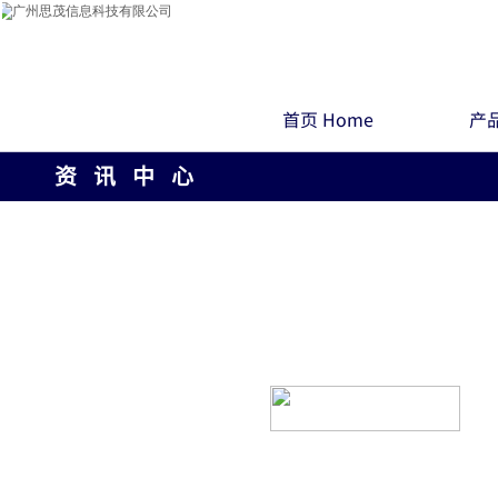
首页 Home
产品
资 讯 中 心