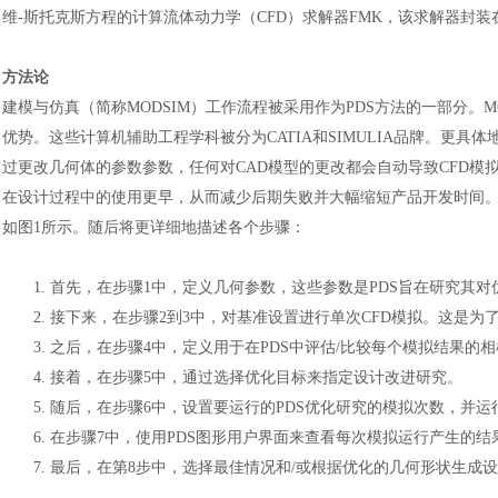
维-斯托克斯方程的计算流体动力学（CFD）求解器FMK，该求解器封装
方法论
建模与仿真（简称
MODSIM）工作流程被采用作为PDS方法的一部分。
M
优势。这些计算机辅助工程学科被分为
CATIA
和
SIMULIA品牌。更具
过更改几何体的参数参数，任何对CAD模型的更改都会自动导致CFD模拟
在设计过程中的使用更早，从而减少后期失败并大幅缩短产品开发时间。带
如图1所示。随后将更详细地描述各个步骤：
1.
首先，在步骤
1中，定义几何参数，这些参数是PDS旨在研究其对
2.
接下来，在步骤
2到3中，对基准设置进行单次CFD模拟。这是
3.
之后，在步骤
4中，定义用于在PDS中评估/比较每个模拟结果的
4.
接着，在步骤
5中，通过选择优化目标来指定设计改进研究。
5.
随后，在步骤
6中，设置要运行的PDS优化研究的模拟次数，并运
6.
在步骤
7中，使用PDS图形用户界面来查看每次模拟运行产生的结
7.
最后，在第
8步中，选择最佳情况和/或根据优化的几何形状生成