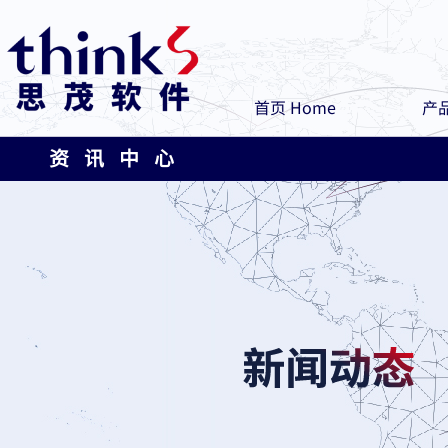
首页 Home
产品
资 讯 中 心