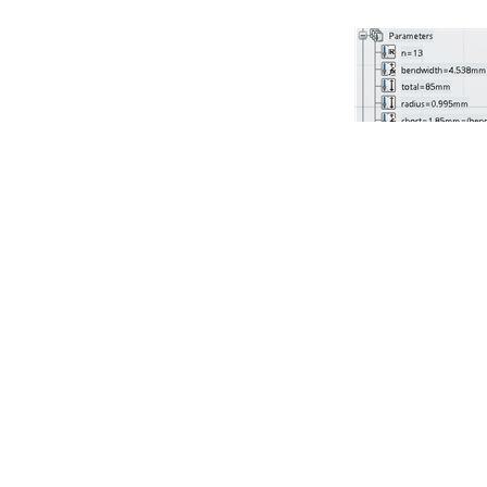
土木建筑
图
2：用于改变
区分限制参数化和实际变量参数是至关重要的。图
3显示了第一个限制是
径”固定为0.995毫米，“弯曲宽度”（即间距）是从“总”高度和“n”（
的。最终，在PDS中仅更改两个可变参数，“n”和“wirewidth”，它们代