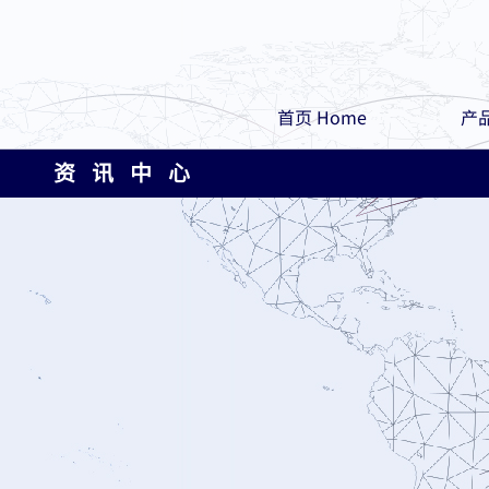
首页 Home
产品
资 讯 中 心