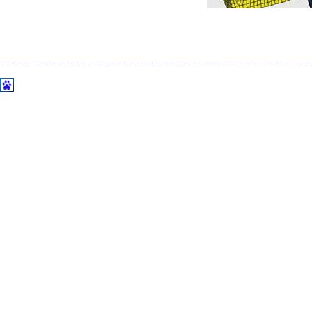
图
2.锥形
设计参数随后通过外部
Excel文件输入CATIA，这属于CATIA中更新设
每个回路的Excel工作表自动更新。由于Excel同步于设计表，因此能自
得的网格在CAD数据变化时会自动更新。
Savanur指出：“通过开发统一集成过程，我们能同时驱动几何体和网格的
化回路完全集成于CATIA和AFC，实现CAD自动更新，能创建Abaqu
Isight流程中的Abaqus组件用来提取结果，包括每次运行DOE的CAREA
近似模型。Savanur指出：“在我们这个案例中，我们用响应表面模型
锥形接头。
Savanur说：“这是福特首次用基于Isight集成化DOE自动循环配合CATI
[ABAQUS]
Abaqus草图绘制约束常见问题与避坑要点