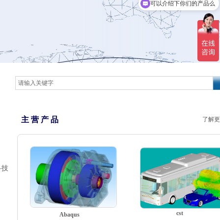
可以介绍下你们的产品么
主 营 产 品
了解更
科技
cst
Abaqus