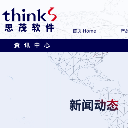
首页 Home
产品
资 讯 中 心