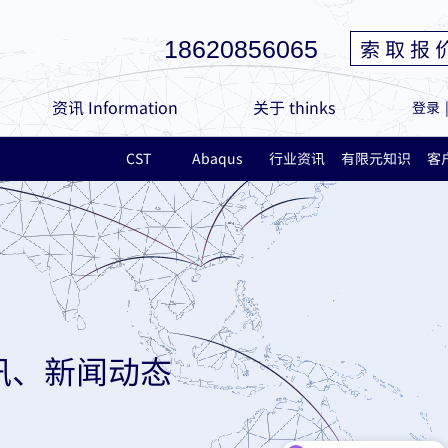
索 取 报 
18620856065
资讯 Information
关于 thinks
登录
CST
Abaqus
行业资讯
有限元知识
客
讯、新闻动态