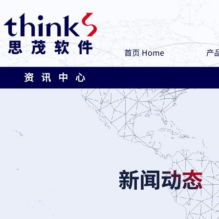
首页 Home
产品
资 讯 中 心