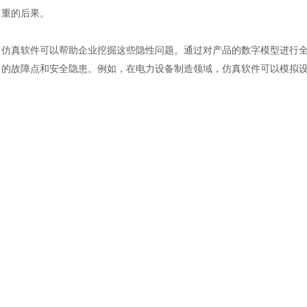
土木建筑
重的后果。
仿真软件可以帮助企业挖掘这些隐性问题。通过对产品的数字模型进行
的故障点和安全隐患。例如，在电力设备制造领域，仿真软件可以模拟
的老化和故障问题，采取相应的维护措施，提高设备的可靠性和安全性
制造企业对仿真软件价值的发觉，是一个从实践到认识、再从认识到实
断拓展。制造企业应充分认识到仿真软件的价值，加大对仿真技术的投