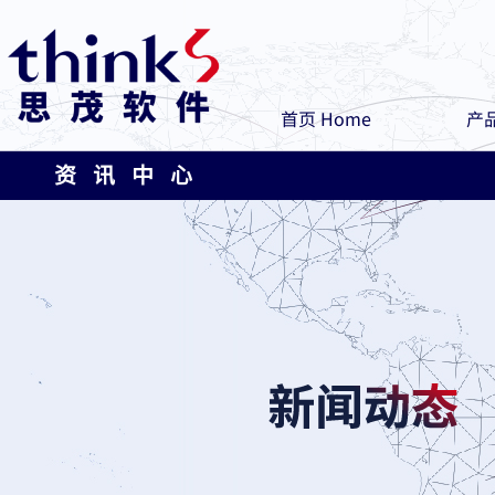
首页 Home
产品
资 讯 中 心