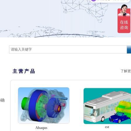
现在有优惠活动吗
主 营 产 品
了解更
的确
cst
Abaqus