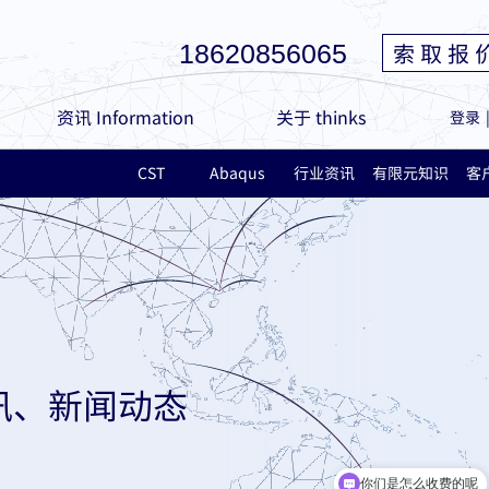
索 取 报 
18620856065
资讯 Information
关于 thinks
登录
CST
Abaqus
行业资讯
有限元知识
客
讯、新闻动态
你们是怎么收费的呢