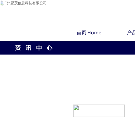
首页 Home
产品
资 讯 中 心