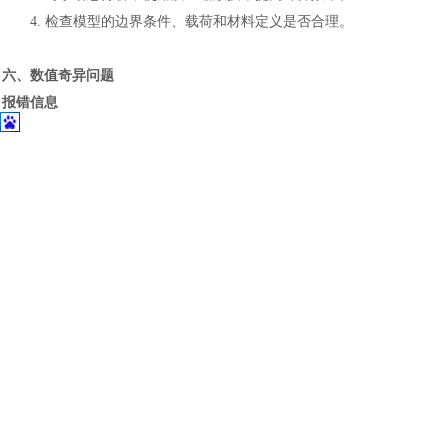
土木建筑
4.
检查模型的边界条件、载荷和材料定义是否合理。
六、数值奇异问题
报错信息
数值奇异或零主元。
原因
1.
模型中存在刚体位移（欠约束）。
2.
模型中存在过约束。
解决方法
1.
确保模型没有刚体位移，三维模型至少约束
6个自由度。
2.
检查是否有重复的约束条件并调整。
3.
检查模型几何，修复重叠节点或单元。
七、磁盘空间不足