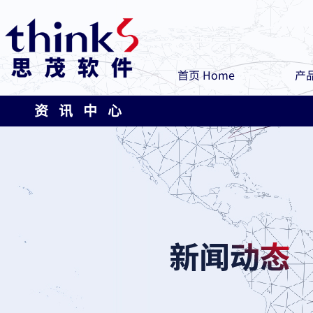
首页 Home
产品
资 讯 中 心