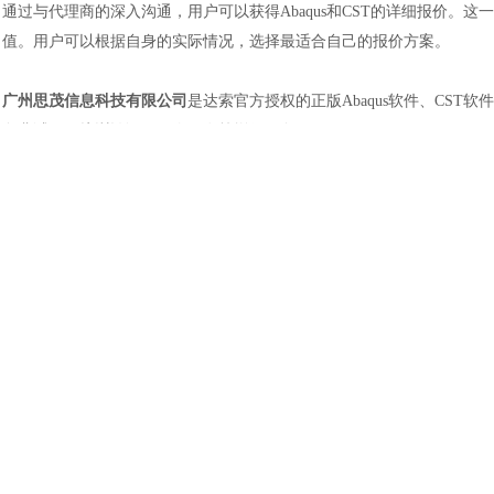
土木建筑
通过与代理商的深入沟通，用户可以获得
Abaqus和CST的详细报价
值。用户可以根据自身的实际情况，选择最适合自己的报价方案。
广州思茂信息科技有限公司
是达索官方授权的正版
Abaqus软件、CST
免费试用、培训认证、二次开发等增值服务。