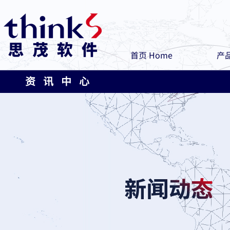
首页 Home
产品
资 讯 中 心