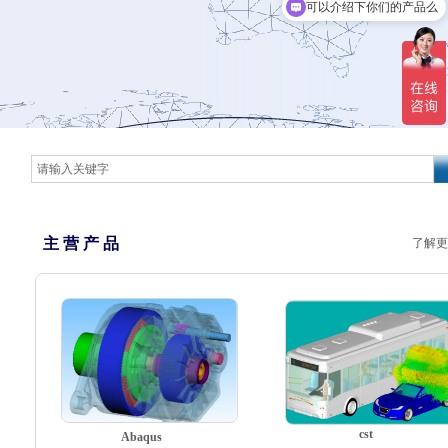
可以介绍下你们的产品么
主 营 产 品
了解更
cst
Abaqus