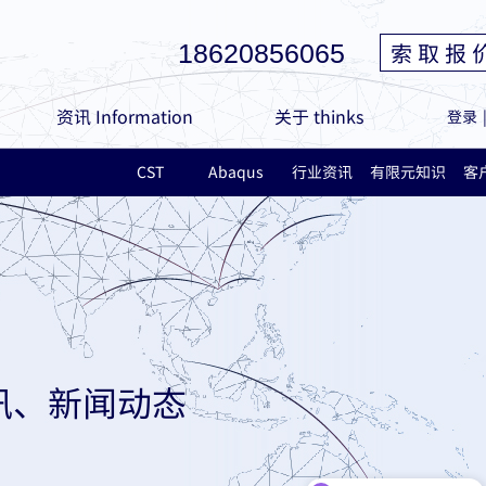
索 取 报 
18620856065
资讯 Information
关于 thinks
登录
CST
Abaqus
行业资讯
有限元知识
客
讯、新闻动态