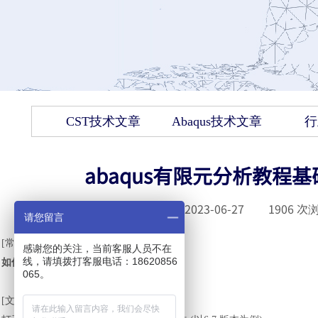
CST技术文章
Abaqus技术文章
行
abaqus有限元分析教程
发布时间 :
2023-06-27
|
1906
次浏
请您留言
[常见问题1-8]
感谢您的关注，当前客服人员不在
线，请填拨打客服电话：18620856
如何打开
ABAQUS
帮助
065。
[文档
?解答]