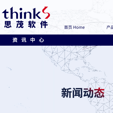
首页 Home
产品
资 讯 中 心