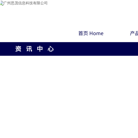
首页 Home
产品
资 讯 中 心