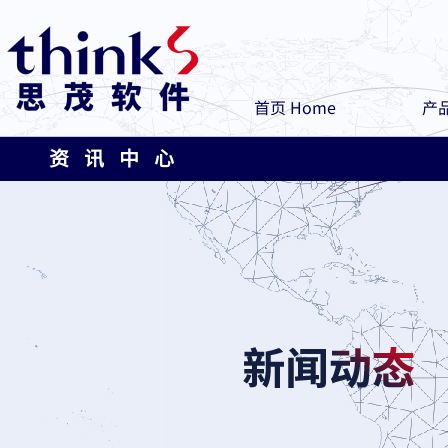
首页 Home
产品
资 讯 中 心