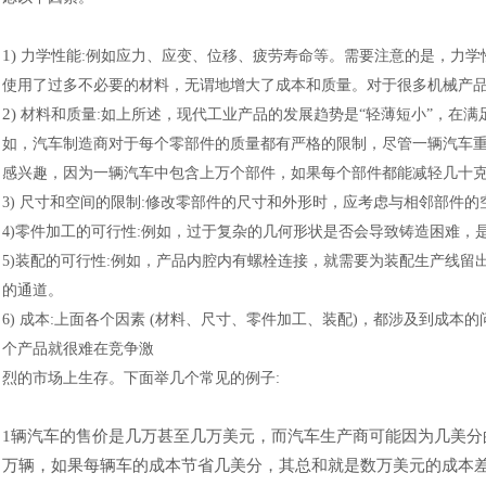
1)
力学性能:例如应力、应变、位移、疲劳寿命等。需要注意的是，力学性能并不
使用了过多不必要的材料，无谓地增大了成本和质量。对于很多机械产
2)
材料和质量:如上所述，现代工业产品的发展趋势是“轻薄短小”，在
如，汽车制造商对于每个零部件的质量都有严格的限制，尽管一辆汽车
感兴趣，因为一辆汽车中包含上万个部件，如果每个部件都能减轻几十
3) 尺寸和空间的限制:修改零部件的尺寸和外形时，应考虑与相邻部件
4)零件加工的可行性:例如，过于复杂的几何形状是否会导致铸造困难，
5)装配的可行性:例如，产品内腔内有螺栓连接，就需要为装配生产线留
的通道。
6) 成本:上面各个因素 (材料、尺寸、零件加工、装配)，都涉及到成
个产品就很难在竞争激
烈的市场上生存。下面举几个常见的例子:
1辆汽车的售价是几万甚至几万美元，而汽车生产商可能因为几美
万辆，如果每辆车的成本节省几美分，其总和就是数万美元的成本