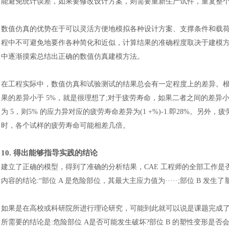
能避免统计误差，如果要修改设计方案，则需要重新生产试件，重复整
数值仿真的优势在于可以灵活方便地模拟各种设计方案、支撑条件和载
程中不可避免地要作各种简化和近似，计算结果的准确程度取决于建模
中逐渐摸索总结出正确的数值仿真建模方法。
在工程实际中，数值仿真和试验测试的结果总会有一定程度上的差异。
果的差异小于 5%，就是很理想了;对于疲劳寿命，如果二者之间的差异小于
为 5，则5% 的应力异对应的疲劳寿命差异为(1 +%)-1.即28%。
时，各个试样的疲劳寿命可能相差几倍。
10.
得出能够指导实践的结论
建立了正确的模型，得到了准确的分析结果，CAE 工程师的全部工作
内容的结论:“部位 A 是危险部位，其最大主应力值为·····;部位 B 发生了
如果是在高校或科研院所进行理论研究，可能到此就可以说是课题完成了，
所需要的结论是:危险部位 A是否可能发生破坏?部位 B 的塑性变形是否