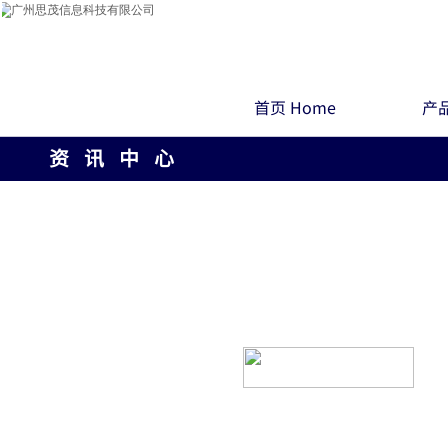
首页 Home
产品
资 讯 中 心