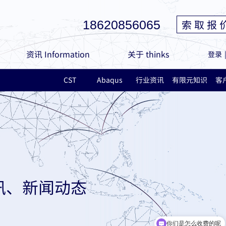
索 取 报 
18620856065
资讯 Information
关于 thinks
登录
CST
Abaqus
行业资讯
有限元知识
客
讯、新闻动态
你们是怎么收费的呢