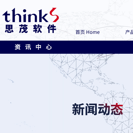
首页 Home
产品
资 讯 中 心