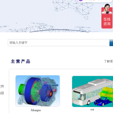
主 营 产 品
了解更
软件
的得
cst
Abaqus