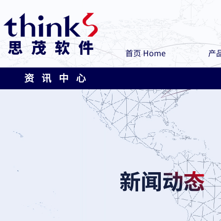
首页 Home
产品
资 讯 中 心