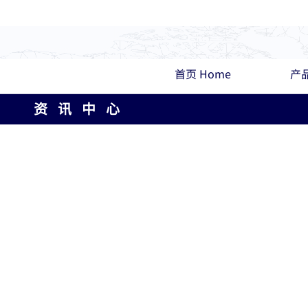
首页 Home
产品
资 讯 中 心