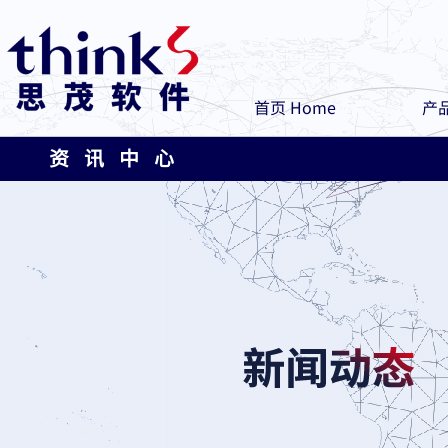
首页 Home
产品
资 讯 中 心