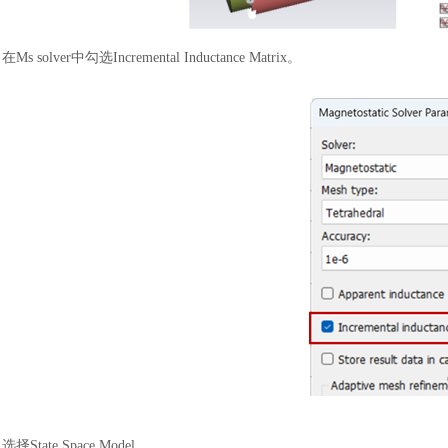
在
Ms solver中勾选Incremental Inductance Matrix。
选择
State Space Model