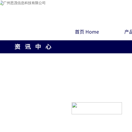
首页 Home
产品
资 讯 中 心