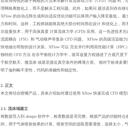
在应用传统的基于网格的方法来求解计算流体动力学（
CFD）问题 时
理网格离散化上，而不是解决工程问题。此外，如果问 题涉及到存在移
XFlow 的自动点阵生成和自适应优化功能可以将用户输入降至最低， 
力和时间。这样，工程师就能将其绝大部分时间用在设计 和优化上，而不是
尔兹曼技术，用于高保真度 计算流体力学 (CFD) 应用。这一先进技
流固耦合（FSI）和 气动噪声等复杂 CFD 问题。 XFlow 的高级
快地做出明智的设计决策。XFlow 可以 完全并行利用高性能计算（HP
独特的 CFD 方法 在非平衡统计力学中，玻耳兹曼方程描述了介观尺
于航空航天、微流体 或甚至接近真空条件的稀薄介质。 相对于标准多重弛
明了伽利略不变性，代码的准确性和稳定性。
2. 正文
本文将结合喷嘴产品，具体介绍如何通过使用
Xflow 快速完成 CFD
2.1. 流体域建立
将数据导入到
abaqus 软件中，检查数据是否完整。根据产品的功能
间，用于气体喷射效果的计算。喷射空间的选取需要谨慎，选择太小，