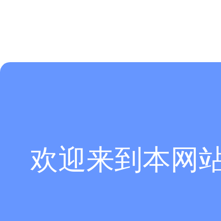
在该地震波情况下最薄弱的地方是
5 号楼层，且 XY 方向的最大层间位移
0.323m。
欢迎来到本网
图
16. 结构 X
3.3.3 基底剪力