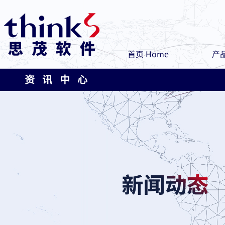
首页 Home
产品
资 讯 中 心