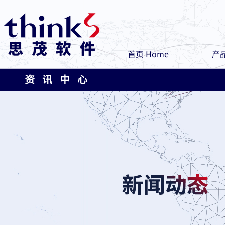
首页 Home
产品
资 讯 中 心