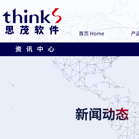
首页 Home
产品
资 讯 中 心