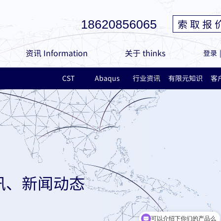
索 取 报 
18620856065
资讯 Information
关于 thinks
登录
CST
Abaqus
行业资讯
有限元知识
客
讯、新闻动态
可以介绍下你们的产品么