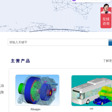
主 营 产 品
了解更
机油
现降
cst
Abaqus