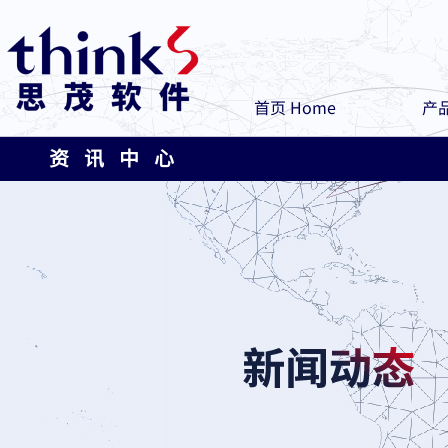
首页 Home
产品
资 讯 中 心