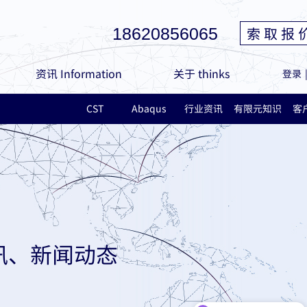
索 取 报 
18620856065
资讯 Information
关于 thinks
登录
CST
Abaqus
行业资讯
有限元知识
客
讯、新闻动态