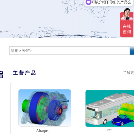
可以介绍下你们的产品么
启
主 营 产 品
了解更
cst
Abaqus