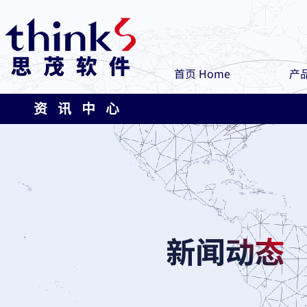
首页 Home
产品
资 讯 中 心