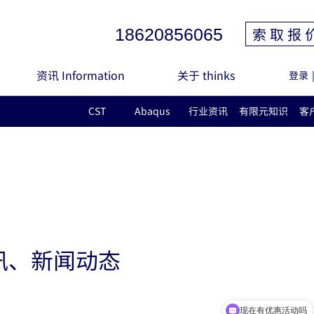
索 取 报 
18620856065
资讯 Information
关于 thinks
登录
CST
Abaqus
行业资讯
有限元知识
客
讯、新闻动态
现在有优惠活动吗