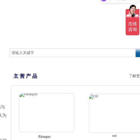
主 营 产 品
了解更
拟与
认为
cst
Abaqus