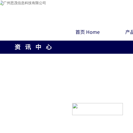
首页 Home
产品
资 讯 中 心