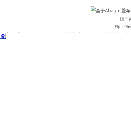
土木建筑
图
9
Fig. 9 Sen
从结果中我们发现：
2、4、6 号结构贡献较大，可以作为性能优化的目标
针对初步数据挖掘，以舒适性为约束，重量为目标进行优化。优化历程
图
10
Fig. 10 Optimize
3 结语
本文以接头为研究对象，针对整车振动舒适性指标进行性能挖掘，利用
受到的振动，提升驾乘体验。