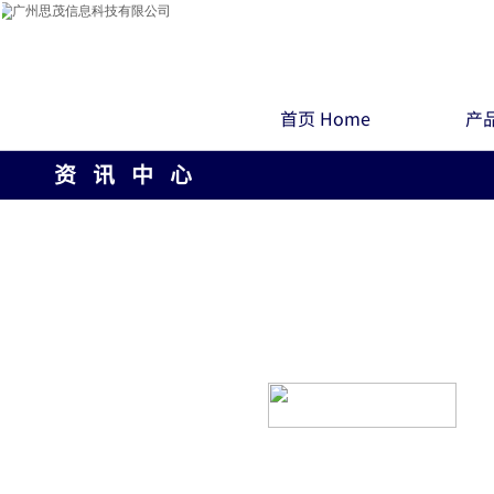
首页 Home
产品
资 讯 中 心