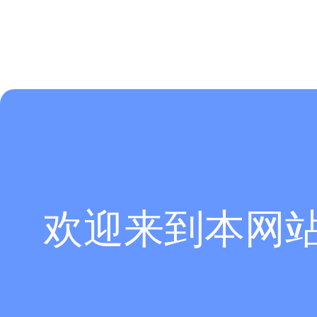
欢迎来到本网