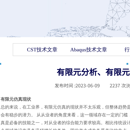
CST技术文章
Abaqus技术文章
行
有限元分析、有限元
发布时间 :
2023-06-09
|
2237
次浏
有限元仿真现状
总的来说，在工业界，有限元仿真的现状并不太乐观，但整体趋势
会有稳步的潜力。
从从业者的角度来看，这一领域存在一定的门槛
真是必备的技能之一，对从业者的综合能力要求较高。相比传统设