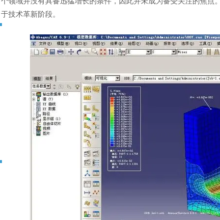
个领域并没有具备迅猛增长的条件，因此并未成为备受关注的焦点
于技术革新阶段。