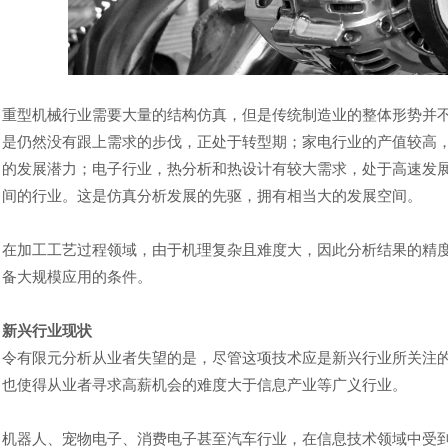
重型机械行业需要大量的结构仿真，但是传统制造业的整体形势并
是仍然没有跟上需求的步伐，正处于转型期；
家电行业的产值较高
的发展潜力；
电子行业，热分析和热设计有较大需求，处于高速发
间的行业。这是仿真分析发展的先驱，拥有相当大的发展空间。
在加工工艺过程领域，由于机理复杂且难度大，因此分析结果的精
汽车交通
备大规模应用的条件。
新兴行业现状
令有限元分析从业者失望的是，尽管这项技术应是新兴行业所关注
也使得从业者寻求高薪机会的难度大于信息产业等广义行业。
机器人、宠物电子、消费电子甚至汽车行业，在信息技术领域中受