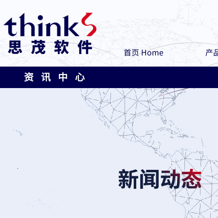
首页 Home
产品
资 讯 中 心