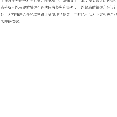
了在汽车使用中避免共振、降低噪声、确保安全可靠，需要知道结构振
土木建筑
态分析可以获得前轴焊合件的固有频率和振型，可以帮助前轴焊合件设
处，为前轴焊合件的结构设计提供理论指导，同时也可以为下游相关产
供理论依据。
一般来讲低阶模态对结构的破坏较强，因此运用
abaqus 中求解模态的 lan
前轴焊合件除刚体模态外的前
4 阶固有振型进行分析,固有频率,各振型