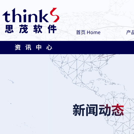
首页 Home
产品
资 讯 中 心