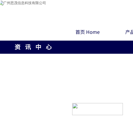
首页 Home
产品
资 讯 中 心