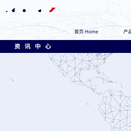
首页 Home
产品
资 讯 中 心