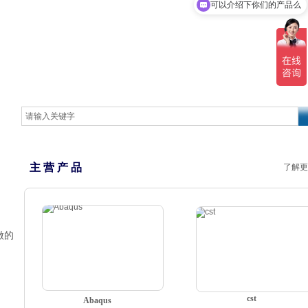
可以介绍下你们的产品么
主 营 产 品
了解更
做的
cst
Abaqus