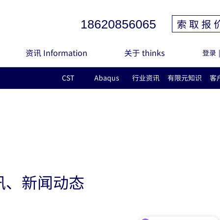
索 取 报 
18620856065
资讯 Information
关于 thinks
登录
CST
Abaqus
行业资讯
有限元知识
客
讯、新闻动态