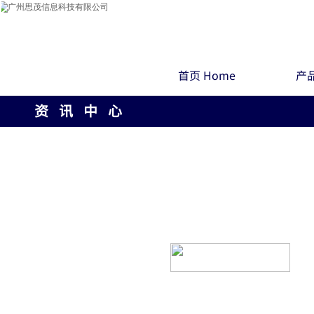
首页 Home
产品
资 讯 中 心