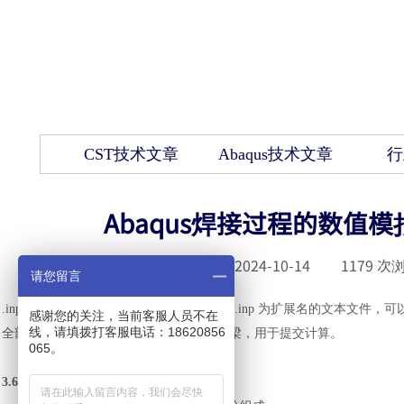
CST技术文章
Abaqus技术文章
行
Abaqus焊接过程的数值模拟
发布时间 :
2024-10-14
|
1179
次浏
请您留言
.inp 文件即 Abaqus 的输入文件，是一种以.inp 为扩展名的文
感谢您的关注，当前客服人员不在
线，请填拨打客服电话：18620856
全部设定，是联系前处理器与求解器的桥梁，用于提交计算。
065。
3.6.1 .inp 文件的组成