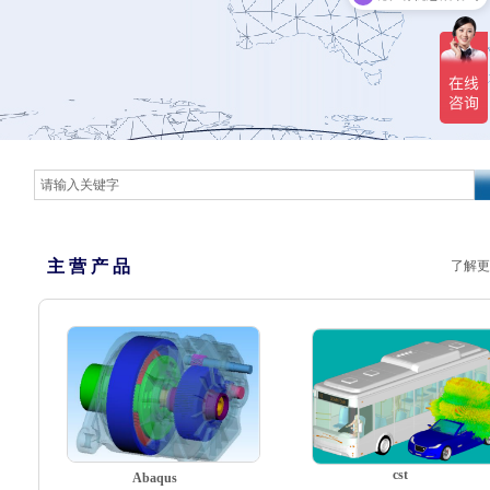
主 营 产 品
了解更
cst
Abaqus