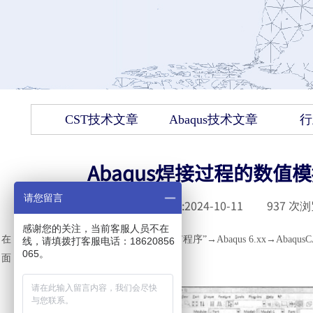
CST技术文章
Abaqus技术文章
行
Abaqus焊接过程的数值模
请您留言
发布时间 :
2024-10-11
|
937
次浏
感谢您的关注，当前客服人员不在
在
Windows 操作系统中选择“开始”→“所有程序”→Abaqus 6.xx→Abaqu
线，请填拨打客服电话：18620856
065。
面，如图 3-2 所示。