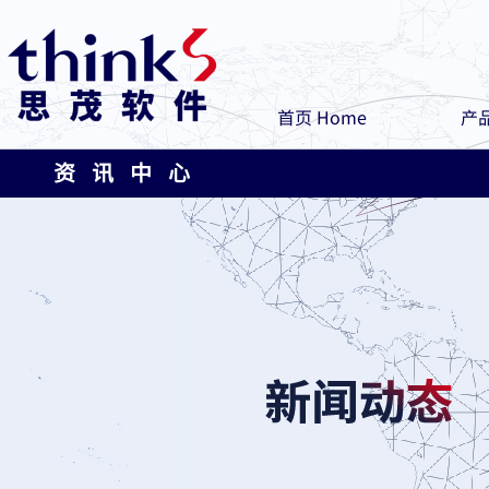
首页 Home
产品
资 讯 中 心