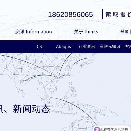
索 取 报 
18620856065
资讯 Information
关于 thinks
登录
CST
Abaqus
行业资讯
有限元知识
客
讯、新闻动态
现在有优惠活动吗