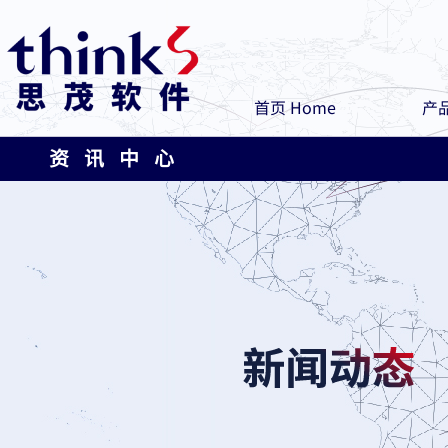
首页 Home
产品
资 讯 中 心