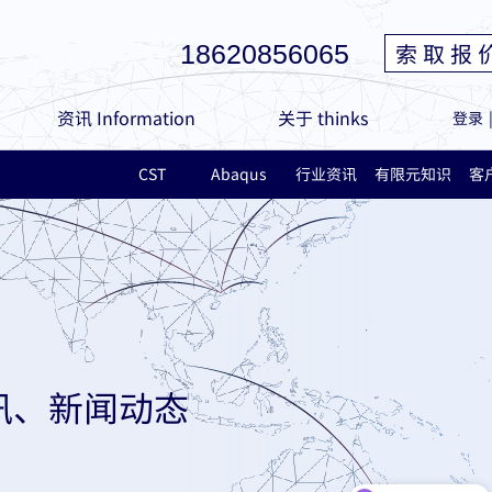
索 取 报 
18620856065
资讯 Information
关于 thinks
登录
CST
Abaqus
行业资讯
有限元知识
客
讯、新闻动态