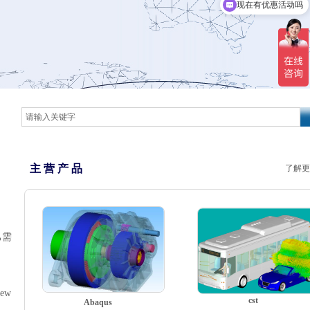
现在有优惠活动吗
主 营 产 品
了解更
己需
ew
cst
Abaqus