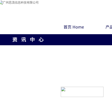
首页 Home
产品
资 讯 中 心