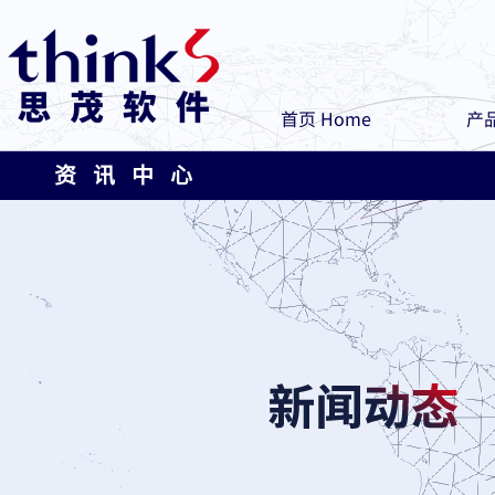
首页 Home
产品
资 讯 中 心