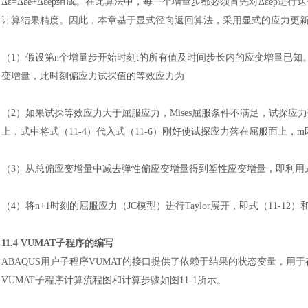
Δε=Δεe+Δεep组成。在此算法中，每一个增量步都必须首先对Δεe
计算结果精度。因此，本章基于显式径向返回算法，采用显式的应力更新方
（1）
假设第
n个增量步开始时刻t的所有值及时间步长内的应变增量已知
变增量，此时刻偏应力试探值的等效应力为
（2）
如果试探等效应力大于屈服应力，
Mises屈服条件不满足，试探
上，式中将式（11-4）代入式（11-6）刚好使试探应力落在屈服面上，
（3）
从总偏应变增量中减去弹性偏应变增量得到塑性应变增量，即利用
（
4）将n+1时刻的屈服应力（JC模型）进行Taylor展开，即式（11-12）
11.4 VUMAT子程序的编写
ABAQUS用户子程序VUMAT的接口提供了依赖于结果的状态变量，
VUMAT子程序计算流程图和计算步骤如图11-1所示。