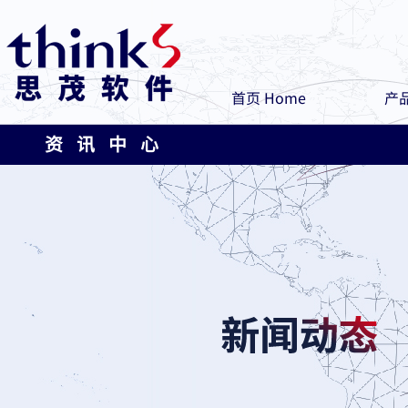
首页 Home
产品
资 讯 中 心