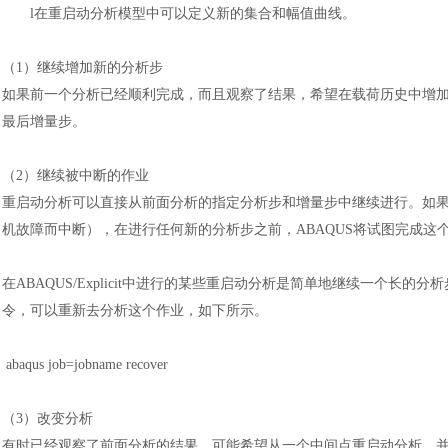
l
在重启动分析模型中可以定义新的集合和幅值曲线。
（
1）继续增加新的分析步
如果前一个分析已经顺利完成，而且观察了结果，希望在载荷历史中增
最后增量步。
（
2）继续被中断的作业
重启动分析可以直接从前面分析的指定分析步和增量步中继续进行。如
机故障而中断），在进行任何新的分析步之前，
ABAQUS将试图完成这
在
ABAQUS/Explicit中进行的某些重启动分析是简单地继续一个长的
令，可以重新去分析这个作业，如下所示。
abaqus job=jobname recover
（
3）改变分析
有时已经观察了前面分析的结果，可能希望从一个中间点重启动分析，