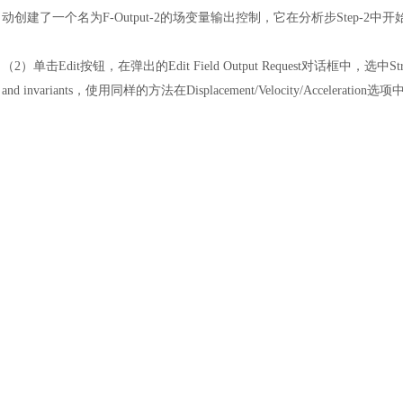
动创建了一个名为F-Output-2的场变量输出控制，它在分析步Step-2中开
（
2）单击Edit按钮，在弹出的Edit Field Output Request对话框中，选中S
and invariants，使用同样的方法在Displacement/Velocity/Acceleration选项中选
rotations。这样，分析过程中将只输出4种场变量：应力结果S、位移结果
（内容、图片来源：《
ABAQUS 2020有限元分析从入门到精通
》，侵删
版权与免责声明：
凡未注明作者、来源的内容均为转载稿，如出现版权问题，请及时联系
律责任。如内容信息对您产生影响，请及时联系我们修改或删除。