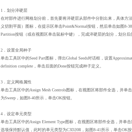
1．划分淬硬层
在对部件进行网格划分前，首先要将淬硬层从部件中分割出来，具体方
义切割平面）图标，在提示区单击Point&Normal按钮，然后单击如图8-3
Partition按钮（或在视图区单击鼠标中键），完成淬硬层的划分，划分后
2．设置全局种子
单击工具区中的
Seed Part图标，弹出Global Seeds对话框，设置Approxi
definition complete，单击后面的Done按钮完成种子定义。
汽车交通
3．定义网格属性
单击工具区中的
Assign Mesh Controls图标，在视图区将部件全选，并单击鼠标
为Sweep，如图8-40所示，单击OK按钮。
4．设定单元类型
单击工具区中的
Assign Element Type图标，在视图区将部件全选，并单击鼠标
选项保持默认值，此时的单元类型为C3D20R，如图8-41所示，单击OK