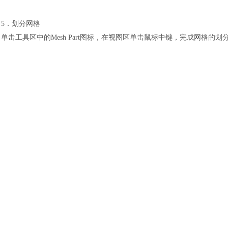
土木建筑
5．划分网格
单击工具区中的
Mesh Part图标，在视图区单击鼠标中键，完成网格的划分
8.3.8 定义集合和载荷施加面
在
Module下拉列表框中选择Load选项，进入载荷编辑界面。选择菜单栏中的Tool
次创建下列集合。
Set-Fix集合：支架上施加固支边界条件的端面，如图8-43（a）所示。
单击
Create按钮，弹出Create Set对话框，在Name文本框中输入“Set
认，Set-Fix集合建立完毕。
Set-Symm集合：支架上施加对称约束的各端面，如图8-43（b）所示。
单击
Create按钮，在弹出对话框的Name文本框中输入“Set-Symm”，单击