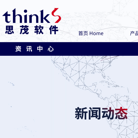
首页 Home
产品
资 讯 中 心