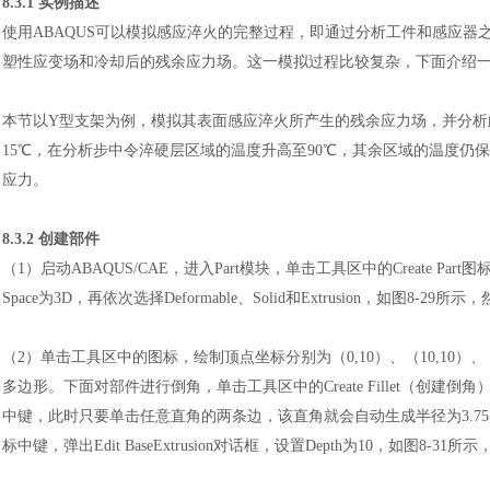
8.3.1 实例描述
使用
ABAQUS可以模拟感应淬火的完整过程，即通过分析工件和感应
塑性应变场和冷却后的残余应力场。这一模拟过程比较复杂，下面介绍
本节以
Y型支架为例，模拟其表面感应淬火所产生的残余应力场，并分
15℃，在分析步中令淬硬层区域的温度升高至90℃，其余区域的温度仍
应力。
8.3.2 创建部件
（
1）启动ABAQUS/CAE，进入Part模块，单击工具区中的Create Part图标，弹
Space为3D，再依次选择Deformable、Solid和Extrusion，如图8-29所示
（
2）单击工具区中的图标，绘制顶点坐标分别为（0,10）、（10,10）、（10,2
多边形。下面对部件进行倒角，单击工具区中的Create Fillet（创建倒角）图
中键，此时只要单击任意直角的两条边，该直角就会自动生成半径为3.75
标中键，弹出Edit BaseExtrusion对话框，设置Depth为10，如图8-